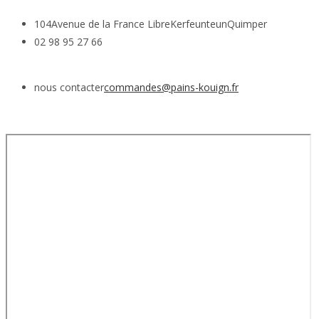
104
Avenue de la France Libre
Kerfeunteun
Quimper
02 98 95 27 66
nous contacter
commandes@pains-kouign.fr