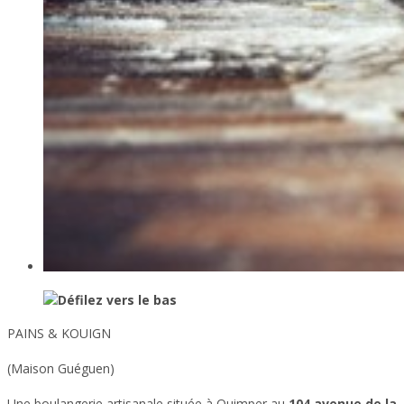
PAINS & KOUIGN
(Maison Guéguen)
Une boulangerie artisanale située à
Quimper
au
104 avenue de la